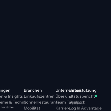
ungen
Branchen
Unternehmen
Unterstützung
n & Insights
Einkaufszentren
Über uns
Statusbericht
teme & Technik
Schnellrestaurants
Team Tagebuch
Support
herzähler
Mobilität
Karriere
Log In Advantage