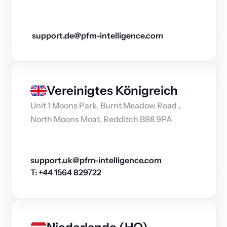
 support.de@pfm-intelligence.com
Vereinigtes Königreich
Unit 1 Moons Park, Burnt Meadow Road , 
North Moons Moat, Redditch B98 9PA
support.uk@pfm-intelligence.com
T: +44 1564 829722