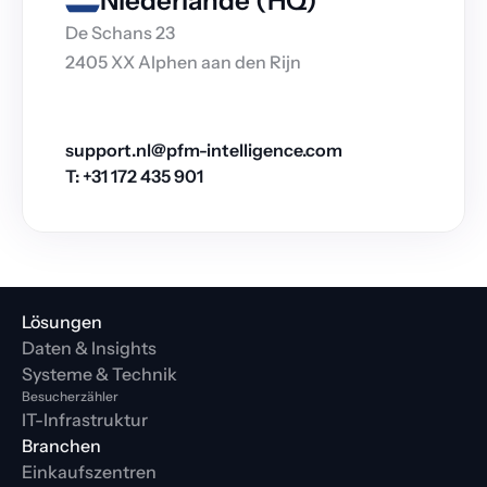
Niederlande (HQ)
De Schans 23
2405 XX Alphen aan den Rijn
support.nl@pfm-intelligence.com
T: +31 172 435 901
Lösungen
Daten & Insights
Systeme & Technik
Besucherzähler
IT-Infrastruktur
Branchen
Einkaufszentren