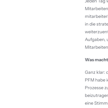
Jeden Tag 
Mitarbeite
mitarbeiter
in die stra
weiterzuent
Aufgaben, u
Mitarbeiten
Was macht 
Ganz klar: 
PFM habe i
Prozesse zu
beizutragen
eine Stimm