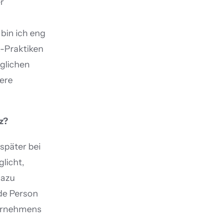
 
in ich eng 
-Praktiken 
glichen 
ere 
z?
päter bei 
icht, 
azu 
de Person 
ernehmens 