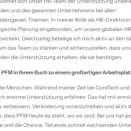
widmet sich unser HR-Team der Unterstützung unserer
nden und des gesamten Unternehmens bei allen 
bezogenen Themen. In meiner Rolle als HR-Direktorin b
tegische Planung eingebunden, um unsere globalen HR
wickeln. Gleichzeitig beteilige ich mich aktiv an den tä
m das Team zu stärken und sicherzustellen, dass uns
den die Unterstützung erhalten, die sie benötigen.
PFM in Ihrem Buch zu einem großartigen Arbeitsplat
die Menschen. Während meiner Zeit bei CoreTech und s
ch enorme Unterstützung erfahren. Das hat mir ermögl
 verbessern, Veränderung voranzutreiben und aktiv d
, dass PFM heute da steht, wo wir sind. Bei uns hat je
e und die Chance, Teil eines schnell wachsenden Unt