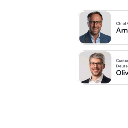
Chief 
Ar
Custo
Deuts
Oli