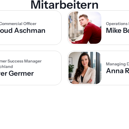
Mitarbeitern
Commercial Officer
Operations
noud Aschman
Mike B
mer Success Manager 
Managing D
chland
Anna R
ver Germer