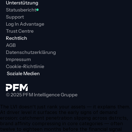
Unterstützung
Statusbericht
Support
Log In Advantage
Trust Centre
Rechtlich
AGB
Datenschutzerklärung
Impressum
Cookie-Richtlinie
 Soziale Medien
© 2025 PFM Intelligence Gruppe
The LVI doesn't just rank your assets — it explains them. 
At driver level it surfaces the early signs of demand 
erosion: catchment penetration slipping across districts, 
brand affinity compressing in core categories — often 
twelve to eighteen months before the financial signal 