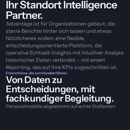
Ihr Standort Intelligence 
Partner.
Advantage ist für Organisationen gebaut, die 
starre Berichte hinter sich lassen und etwas 
Nützlicheres wollen: eine flexible, 
entscheidungsorientierte Plattform, die 
operative Echtzeit-Insights mit intuitiver Analyse 
historischer Daten verbindet – mit einem 
Reporting, das auf Ihre KPIs zugeschnitten ist.
Erkenntnisse, die zum Handeln führen
Von Daten zu
Entscheidungen, mit
fachkundiger Begleitung.
Personalmodelle abgestimmt auf echte Stoßzeiten
Daily 
Total passes
footfall
10K
70K
vs last week
+7.7%