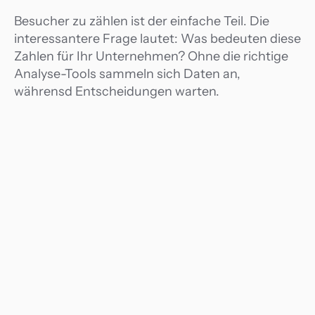
Besucher zu zählen ist der einfache Teil. Die 
interessantere Frage lautet: Was bedeuten diese 
Zahlen für Ihr Unternehmen? Ohne die richtige 
Analyse-Tools sammeln sich Daten an, 
währensd Entscheidungen warten.
Vom Reporting zu umsetzbaren 
Erkenntnissen
Ihre Teams sollten nicht zwischen den Zeilen 
eines Wochenberichts lesen müssen, um zu 
wissen, worauf sie sich konzentrieren sollen. 
Kommt eine Erkenntnis zu spät, um zu handeln, 
ist sie wertlos. Advantage liefert Ihnen Kontext, 
Deutung und umsetzbare Erkenntnisse.