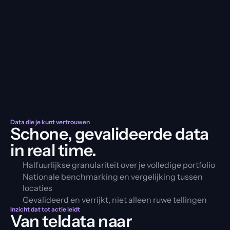
15.2
Sweden
Your center
Your center
-0.3%
-1.0%
29.3%
15.0
-0.25%
Mall visits
vs Last year
-0.74%
vs YoY
600K
400K
200K
0K
Jan
Jul
Sep
Mar
May
Data die je kunt vertrouwen
Schone, gevalideerde data
in real time.
Halfuurlijkse granulariteit over je volledige portfolio
Nationale benchmarking en vergelijking tussen 
locaties
Gevalideerd en verrijkt, niet alleen ruwe tellingen
Inzicht dat tot actie leidt
Van teldata naar