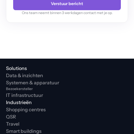
Verstuur bericht
Ons team neemt binnen 3 werkdagen contact met je op.
Solutions
Data & inzichten
Systemen & apparatuur
Bezoekersteller
IT infrastructuur
Industrieën
Shopping centres
QSR
Travel
Smart buildings