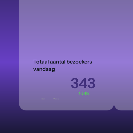
Neem contact op
Totaal aantal bezoekers 
vandaag
343
↑ 5,4%
Man
Vrouw