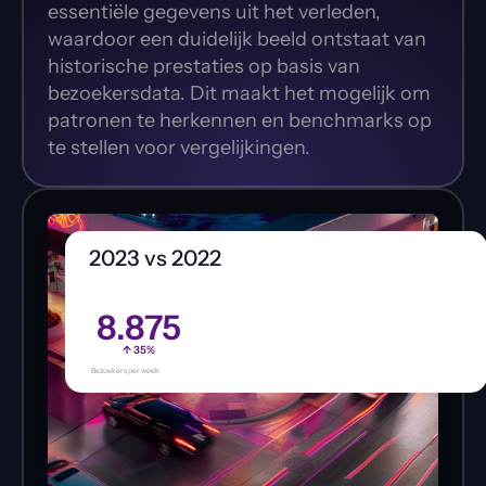
essentiële gegevens uit het verleden, 
waardoor een duidelijk beeld ontstaat van 
historische prestaties op basis van 
bezoekersdata. Dit maakt het mogelijk om 
patronen te herkennen en benchmarks op 
te stellen voor vergelijkingen.
2023 vs 2022
8.875
↑ 35%
Bezoekers per week