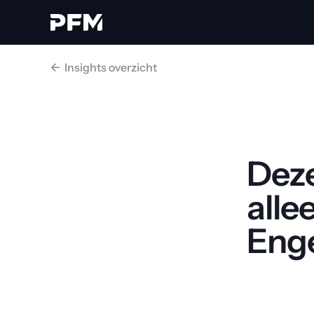
<-  Insights overzicht
Deze
alle
Enge
Ga teru