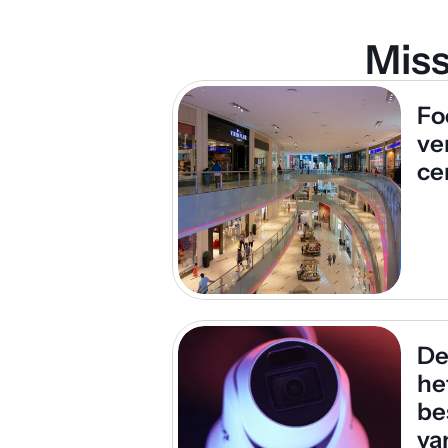
Miss
Foo
ver
ce
De
het
be
va