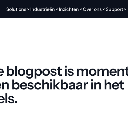
Solutions
Industrieën
Inzichten
Over ons
Support
 blogpost is momente
en beschikbaar in het 
ls.
g naar home