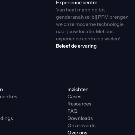
Experience centre
Van heat mapping tot 
genderanalyse: bij PFM brengen 
we onze moderne technologie 
naar jouw locatie. Met ons 
experience centre op wielen!
Beleef de ervaring
ën
Inzichten
centres
Cases
Resources
FAQ
ldings
Downloads
Onze events
Over ons