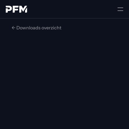
<- Downloads overzicht
Artikel
Data als onmisbare 
management-tool 
voor Hoog Catharijne.