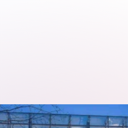
Gebruik van real-
time 
gegevensrapporta
ge platform