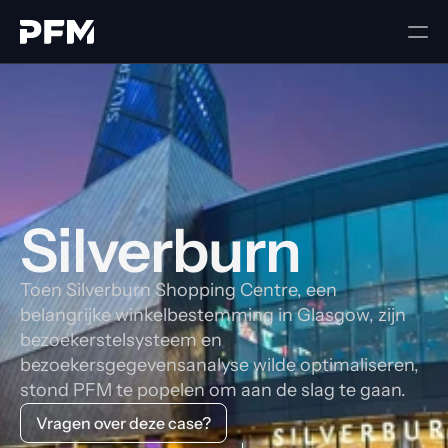
Silverburn
Toen Silverburn Shopping Centre, een
belangrijke winkelbestemming in Glasgow, zijn
bezoekerstelsysteem en
bezoekersgegevensanalyse wilde optimaliseren,
stond PFM te popelen om aan de slag te gaan.
Vragen over deze case?