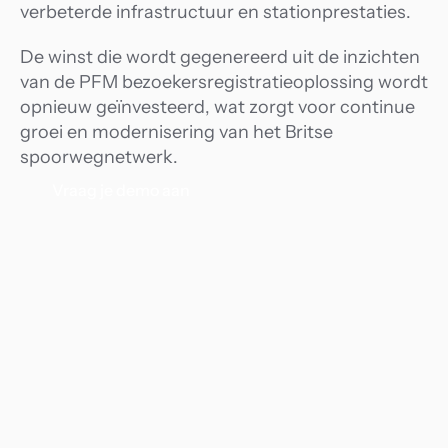
verbeterde infrastructuur en stationprestaties.
De winst die wordt gegenereerd uit de inzichten 
van de PFM bezoekersregistratieoplossing wordt 
opnieuw geïnvesteerd, wat zorgt voor continue 
groei en modernisering van het Britse 
spoorwegnetwerk.
Vraag je demo aan
150+
400
jaren aan Brits
miljoen mee
spoorwegerfgoed wordt
passagiersb
gemoderniseerd
te verwerken
17