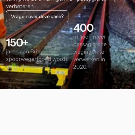
verbeteren.
Vragen over deze case?
400
miljoen meer 
150+
passagiersbe
jaren aan Brits 
wegingen te 
spoorwegerfgoed wordt 
verwerken in 
gemoderniseerd
2020.
ork Rail