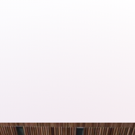
Gecentraliseerde 
datamanagement
Winkel tellingen