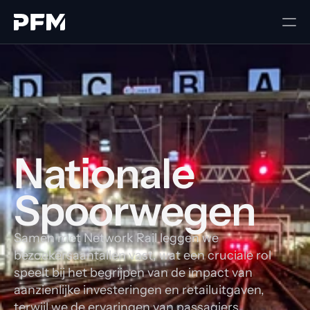
Nationale 
Spoorwegen
Samen met Network Rail leggen we
bezoekersaantallen vast, wat een cruciale rol
speelt bij het begrijpen van de impact van
aanzienlijke investeringen en retailuitgaven,
terwijl we de ervaringen van passagiers