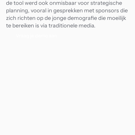
de tool werd ook onmisbaar voor strategische 
planning, vooral in gesprekken met sponsors die 
zich richten op de jonge demografie die moeilijk 
te bereiken is via traditionele media.
Vraag je demo aan
1
24/7
Installatie in 1 week.
Dagelijkse
bezoekersda
beschikbaar.