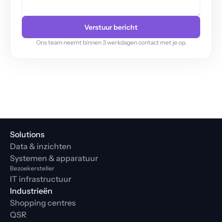
Verstuur bericht
Ons team neemt binnen 3 werkdagen contact met je op.
Solutions
Data & inzichten
Systemen & apparatuur
Bezoekersteller
IT infrastructuur
Industrieën
Shopping centres
QSR